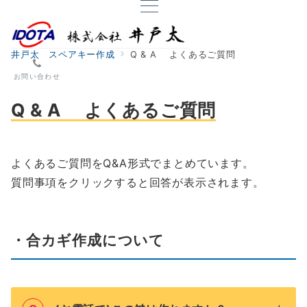
井戸太 スペアキー作成
Q & A よくあるご質問
お問い合わせ
Q & A よくあるご質問
よくあるご質問をQ&A形式でまとめています。
質問事項をクリックすると回答が表示されます。
・
合カギ作成について